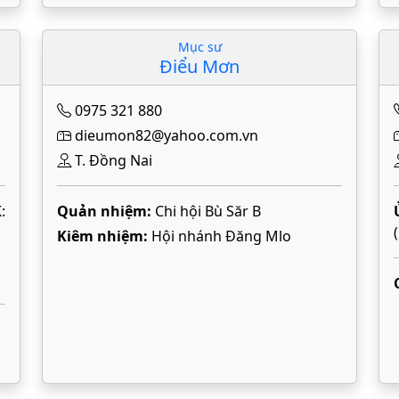
Mục sư
Điểu Mơn
0975 321 880
dieumon82@yahoo.com.vn
T. Đồng Nai
:
Quản nhiệm:
Chi hội Bù Săr B
Kiêm nhiệm:
Hội nhánh Đăng Mlo