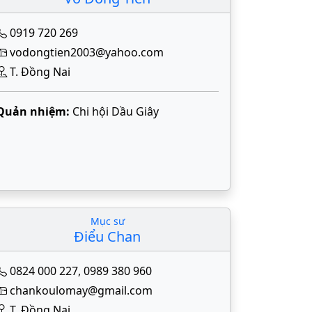
0919 720 269
vodongtien2003@yahoo.com
T. Đồng Nai
Quản nhiệm:
Chi hội Dầu Giây
Mục sư
Điểu Chan
0824 000 227
,
0989 380 960
chankoulomay@gmail.com
T. Đồng Nai