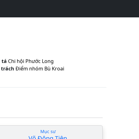
 tá
Chi hội Phước Long
 trách
Điểm nhóm Bù Kroai
Mục sư
Võ Đông Tiên