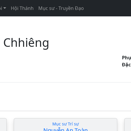
i
Hội Thánh
Mục sư - Truyền Đạo
u Chhiêng
Phụ
Đặc
Mục sư Trí sự
Nguyễn An Toàn